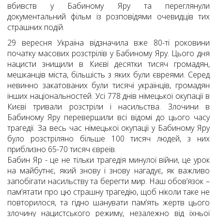
вбивств у Бабиному Яру та переглянули
документальний фільм із розповідями очевидців тих
страшних подій.
29 вересня Україна відзначила вже 80-ті роковини
початку масових розстрілів у Бабиному Яру. Цього дня
нацисти знищили в Києві десятки тисяч громадян,
мешканців міста, більшість з яких були євреями. Серед
невинно закатованих були тисячі українців, громадян
інших національностей. Усі 778 днів німецької окупації в
Києві тривали розстріли і насильства. Злочини в
Бабиному Яру перевершили всі відомі до цього часу
трагедії. За весь час німецької окупації у Бабиному Яру
було розстріляно більше 100 тисяч людей, з них
приблизно 65-70 тисяч євреїв.
Бабин Яр - це не тільки трагедія минулої війни, це урок
на майбутнє, який знову і знову нагадує, як важливо
запобігати насильству та берегти мир. Наш обов’язок –
пам’ятати про цю страшну трагедію, щоб ніколи таке не
повторилося, та гідно шанувати пам’ять жертв цього
злочину нацистського режиму, незалежно від їхньої