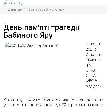
День пам’яті трагедії Бабиного Яру
День пам’яті трагедії
Бабиного Яру
7 жовтня
2021р.
7 жовтня
студенти
груп:
ОП-9,
ОП-7,
ФБС-9
відвідали
Рівненську обласну бібліотеку для молоді, де взяти
участь у пам'ятному заході до 80-х роковин масових