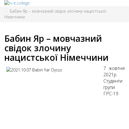
Бабин Яр – мовчазний свідок злочину нацистської
Німеччини
Бабин Яр – мовчазний
свідок злочину
нацистської Німеччини
7 жовтня
2021р.
Студенти
групи
ГРС-19