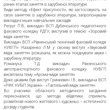
різних етапах заняття із зарубіжної літератури.
Види методу «Ефект присутності», які застосовують на
своїх заняттях із зарубіжної літератури, запропонували
викладачі інших навчальних закладів.
Регрут П.В., викладач ВСП Дубенського педагогічного
фахового коледжу РДГУ, виступив із темою: «Зоровий
імідж заняття».
Викладач ВСП «Рівненський технічний фаховий коледж
НУВГП» Назаренко Л.М у своєму виступі «Звуковий
імідж заняття» розказала, як можна поєднувати звуки і
зарубіжну літературу.
Романуха Т.Д. викладач Рівненського
автотранспортного фахового коледжу НУВГП
висвітлила тему: «Арома-імідж заняття».
Дуже цікавим був виступ Гринкевич І.В., викладача ВСП
«РФК НУБіП України» - «Тактильний імідж заняття».
Всі учасники обласного методичного засідання
переконалися, що методи ейдетики сприяють
розвиткові нового життєвого і художньо – естетичного
досвіду студентів.