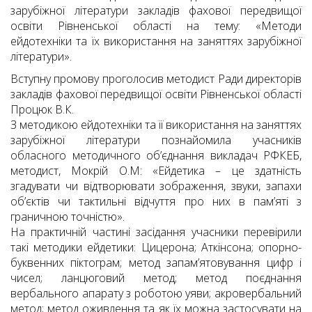
зарубіжної літератури закладів фахової передвищої
освіти Рівненської області на тему: «Методи
ейдотехніки та їх використання на заняттях зарубіжної
літератури».
Вступну промову проголосив методист Ради директорів
закладів фахової передвищої освіти Рівненської області
Процюк В.К.
З методикою ейдотехніки та її використання на заняттях
зарубіжної літератури познайомила учасників
обласного методичного об’єднання викладач РФКЕБ,
методист, Мокрій О.М: «Ейдетика – це здатність
згадувати чи відтворювати зображення, звуки, запахи
об’єктів чи тактильні відчуття про них в пам’яті з
граничною точністю».
На практичній частині засідання учасники перевірили
такі методики ейдетики: Цицерона; Аткінсона; опорно-
буквенних піктограм; метод запам’ятовування цифр і
чисел; ланцюговий метод; метод поєднання
вербального апарату з роботою уяви; акровербальний
метод; метод оживлення та як їх можна застосувати на