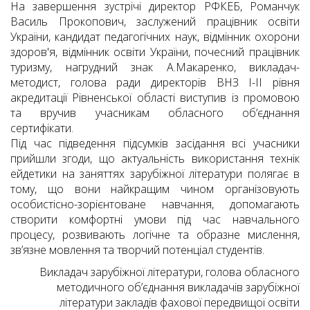
На завершення зустрічі директор РФКЕБ, Романчук
Василь Прокопович, заслужений працівник освіти
України, кандидат педагогічних наук, відмінник охорони
здоров'я, відмінник освіти України, почесний працівник
туризму, нагрудний знак А.Макаренко, викладач-
методист, голова ради директорів ВНЗ І-ІІ рівня
акредитації Рівненської області виступив із промовою
та вручив учасникам обласного об’єднання
сертифікати.
Під час підведення підсумків засідання всі учасники
прийшли згоди, що актуальність використання технік
ейдетики на заняттях зарубіжної літератури полягає в
тому, що вони найкращим чином організовують
особистісно-зорієнтоване навчання, допомагають
створити комфортні умови під час навчального
процесу, розвивають логічне та образне мислення,
зв’язне мовлення та творчий потенціал студентів.
Викладач зарубіжної літератури, голова обласного
методичного об’єднання викладачів зарубіжної
літератури закладів фахової передвищої освіти