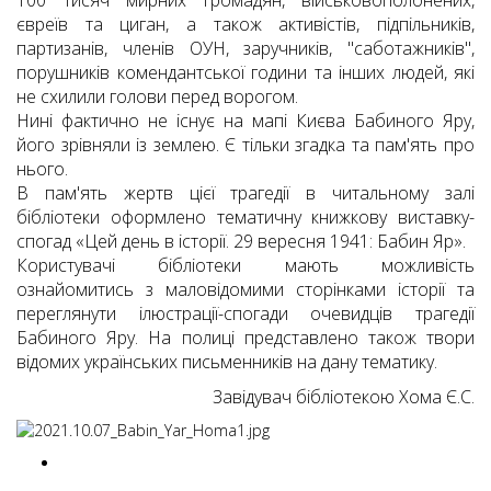
100 тисяч мирних громадян, військовополонених,
євреїв та циган, а також активістів, підпільників,
партизанів, членів ОУН, заручників, "саботажників",
порушників комендантської години та інших людей, які
не схилили голови перед ворогом.
Нині фактично не існує на мапі Києва Бабиного Яру,
його зрівняли із землею. Є тільки згадка та пам'ять про
нього.
В пам'ять жертв цієї трагедії в читальному залі
бібліотеки оформлено тематичну книжкову виставку-
спогад «Цей день в історії. 29 вересня 1941: Бабин Яр».
Користувачі бібліотеки мають можливість
ознайомитись з маловідомими сторінками історії та
переглянути ілюстрації-спогади очевидців трагедії
Бабиного Яру. На полиці представлено також твори
відомих українських письменників на дану тематику.
Завідувач бібліотекою Хома Є.С.