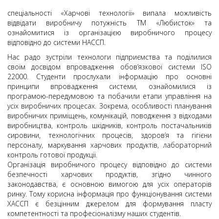
спеціальності «Харчові технології» випала можливість
відвідати виробничу потужність ТМ «Любисток» та
ознайомитися із організацією виробничого процесу
відповідно до системи НАССП.
Нас радо зустріли технологи підприємства та поділилися
своїм досвідом впровадження обов’язкової системи ISO
22000. Студенти прослухали інформацію про основні
принципи впровадження системи, ознайомилися із
програмою-передумовою та побачили етапи управління на
усіх виробничих процесах. Зокрема, особливості планування
виробничих приміщень, комунікацій, поводження з відходами
виробництва, контроль шкідників, контроль постачальників
сировини, технологічних процесів, здоров’я та гігієни
персоналу, маркування харчових продуктів, лабораторний
контроль готової продукції.
Організація виробничого процесу відповідно до системи
безпечності харчових продуктів, згідно чинного
законодавства, є основною вимогою для усіх операторів
ринку. Тому корисна інформація про функціонування системи
ХАССП є безцінним джерелом для формування пласту
компетентності та професіоналізму наших студентів.