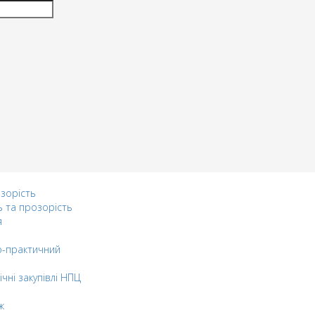
озорість
ь та прозорість
я
-практичний
ічні закупівлі НПЦ
ж