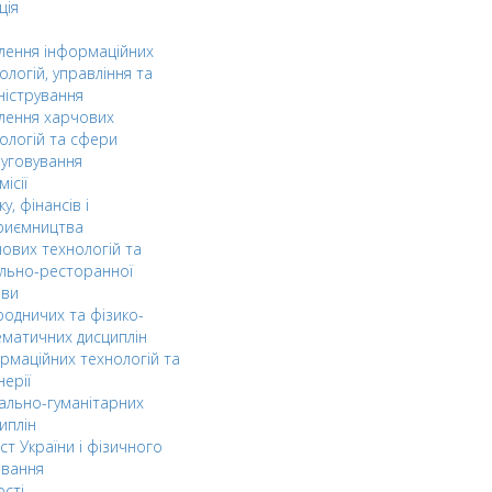
ція
ілення інформаційних
ологій, управління та
ністрування
ілення харчових
ологій та сфери
уговування
ісії
ку, фінансів і
риємництва
ових технологій та
льно-ресторанної
ави
одничих та фізико-
матичних дисциплін
рмаційних технологій та
нерії
ально-гуманітарних
иплін
ст України і фізичного
овання
ості