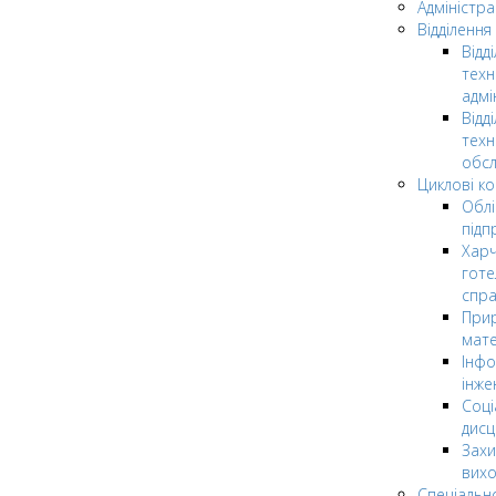
Адміністра
Відділення
Відд
техн
адмі
Відд
техн
обсл
Циклові ком
Облі
підп
Харч
готе
спр
Прир
мате
Інфо
інже
Соці
дисц
Захи
вих
Спеціальн