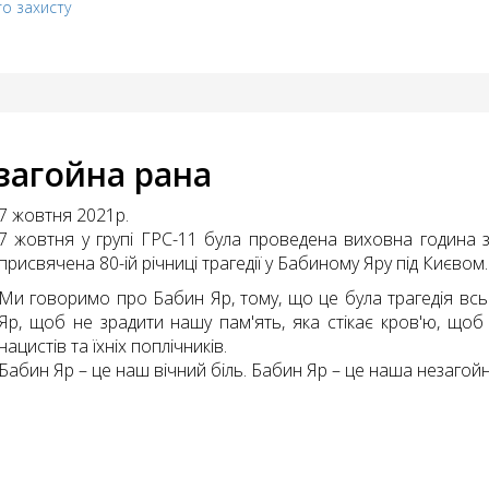
го захисту
загойна рана
7 жовтня 2021р.
7 жовтня у групі ГРС-11 була проведена виховна година 
присвячена 80-ій річниці трагедії у Бабиному Яру під Києвом.
Ми говоримо про Бабин Яр, тому, що це була трагедія вс
Яр, щоб не зрадити нашу пам'ять, яка стікає кров'ю, що
нацистів та їхніх поплічників.
Бабин Яр – це наш вiчний біль. Бабин Яр – це наша незагойн