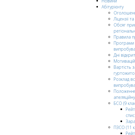
Новини
Абітурієнту
Оголошен
Ліцензії т
Обсяг при
регіональ
Правила 
Програми 
випробув
Дні відкри
Мотивацій
Вартість з
гуртожито
Розклад в
випробува
Положення
апеляційну
БСО (9 клас
Рейт
спис
Зар
ПЗСО (11 к
Рейт