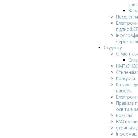
спис
Зар
Поселення
Електрон
підпис (КЕП
Інфографі
через осві
Студенту
Студентсь
Скла
НМТ (ЗНО)
Стипендіа
Конкурси
Каталог ди
вибору
Електронн
Правила п
освіти в з
Розклад
FAQ (поши
Скринька 
Інформаці