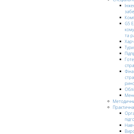
Інже
заб
Комп
G5 Е
кому
та р
Харч
Тури
Підп
Гот
спра
Фіна
стра
рин
Облі
Мен
Методични
Практична
Орга
підг
Навч
Вир