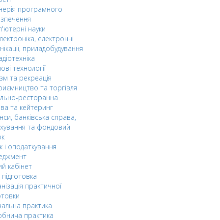
нерія програмного
езпечення
'ютерні науки
лектроніка, електронні
нікації, приладобудування
адіотехніка
ові технології
зм та рекреація
риємництво та торгівля
ельно-ресторанна
ва та кейтеринг
нси, банківська справа,
хування та фондовий
ок
к і оподаткування
еджмент
й кабінет
 підготовка
нізація практичної
отовки
альна практика
обнича практика