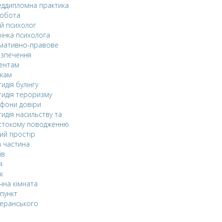
ддипломна практика
робота
й психолог
інка психолога
мативно-правове
езпечення
дентам
ькам
идія булінгу
идія тероризму
фони довіри
идія насильству та
стокому поводженню
ий простір
 частина
ів
я
к
чна кімната
пункт
еранського