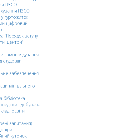
ки ПЗСО
ахування ПЗСО
 у гуртожиток
ний цифровий
)
ка “Порядок вступу
тні центри”
ке самоврядування
д студради
льне забезпечення
сциплін вільного
а бібліотека
оведінки здобувача
акладі освіти
рені запитання)
довіри
йний куточок