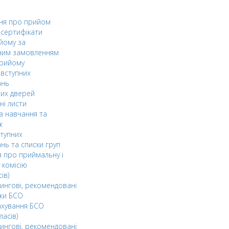
ня про прийом
а сертифікати
йому за
ним замовленням
прийому
вступних
ань
тих дверей
ні листи
а навчання та
к
ступних
нь та списки груп
 про приймальну і
 комісію
ів)
ингові, рекомендовані
ки БСО
ахування БСО
ласів)
ингові, рекомендовані