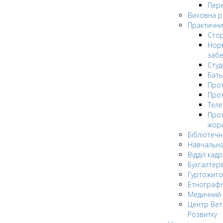
Пере
Виховна 
Практични
Стор
Нор
заб
Сту
Бат
Прот
Прот
Теле
Прот
жор
Бібліотечн
Навчальна
Відділ кадр
Бухгалтері
Гуртожито
Етнографі
Медичний 
Центр Вет
Розвитку