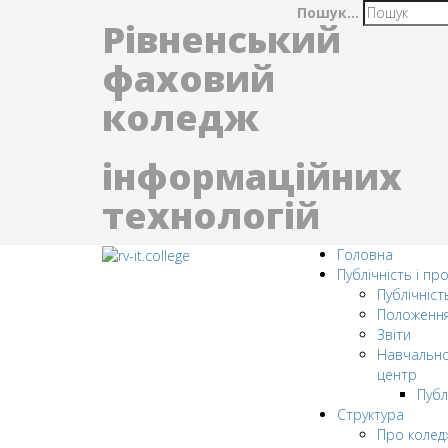
Пошук...
Рівненський
фаховий
коледж
інформаційних
технологій
Головна
Публічність і пр
Публічніст
Положенн
Звіти
Навчально
центр
Публ
Структура
Про колед