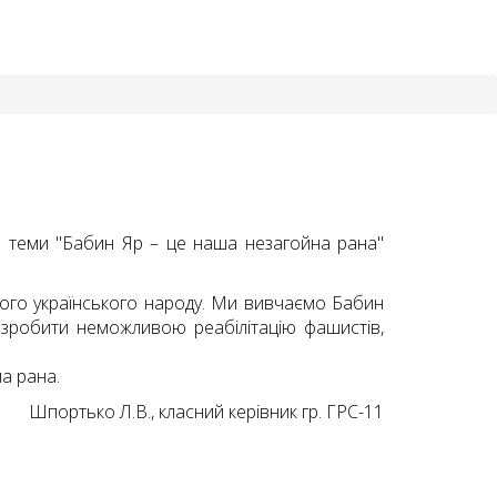
з теми "Бабин Яр – це наша незагойна рана"
ього українського народу. Ми вивчаємо Бабин
б зробити неможливою реабілітацію фашистів,
а рана.
Шпортько Л.В., класний керівник гр. ГРС-11