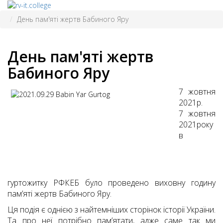
День пам'яті жертв Бабиного Яру
День пам'яті жертв
Бабиного Яру
7 жовтня
2021р.
7 жовтня
2021року
в
гуртожитку РФКЕБ було проведено виховну годину
пам’яті жертв Бабиного Яру.
Ця подія є однією з найтемніших сторінок історії України.
Та про неї потрібно пам’ятати, адже саме так ми