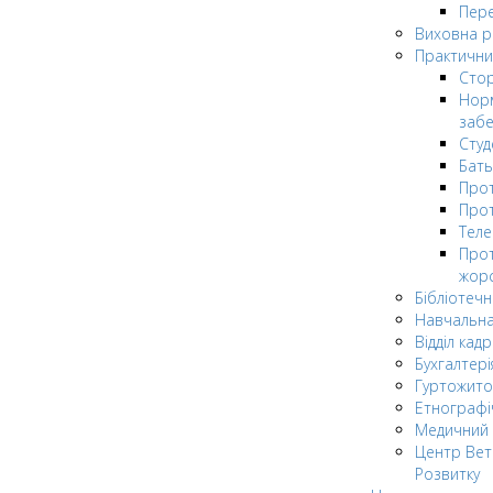
Пере
Виховна 
Практични
Стор
Нор
заб
Сту
Бат
Прот
Прот
Теле
Прот
жор
Бібліотечн
Навчальна
Відділ кадр
Бухгалтері
Гуртожито
Етнографі
Медичний 
Центр Вет
Розвитку