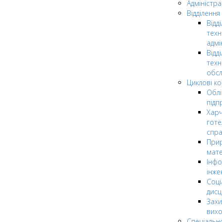
Адміністра
Відділення
Відд
техн
адмі
Відд
техн
обсл
Циклові ком
Облі
підп
Харч
готе
спр
Прир
мате
Інфо
інже
Соці
дисц
Захи
вих
Спеціальн