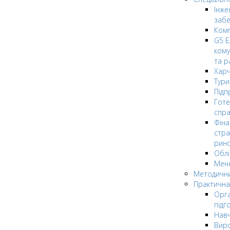
Інже
заб
Комп
G5 Е
кому
та р
Харч
Тури
Підп
Гот
спра
Фіна
стра
рин
Облі
Мен
Методични
Практична
Орга
підг
Навч
Вир