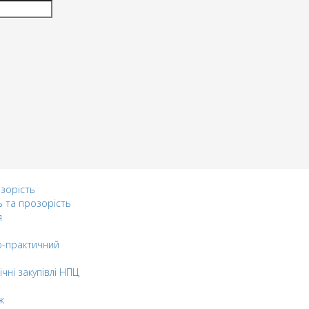
озорість
ь та прозорість
я
-практичний
ічні закупівлі НПЦ
ж