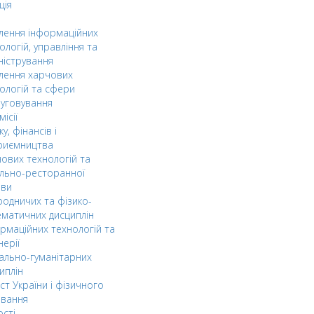
ція
ілення інформаційних
ологій, управління та
ністрування
ілення харчових
ологій та сфери
уговування
ісії
ку, фінансів і
риємництва
ових технологій та
льно-ресторанної
ави
одничих та фізико-
матичних дисциплін
рмаційних технологій та
нерії
ально-гуманітарних
иплін
ст України і фізичного
овання
ості