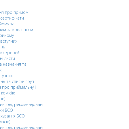
ня про прийом
а сертифікати
йому за
ним замовленням
прийому
вступних
ань
тих дверей
ні листи
а навчання та
к
ступних
нь та списки груп
 про приймальну і
 комісію
ів)
ингові, рекомендовані
ки БСО
ахування БСО
ласів)
ингові, рекомендовані