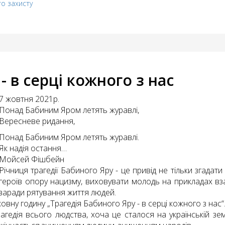
го захисту
- в серці кожного з нас
7 жовтня 2021р.
Понад Бабиним Яром летять журавлі,
Вересневе ридання,
Понад Бабиним Яром летять журавлі.
Як надія остання…
Мойсей Фішбейн
Річниця трагедії Бабиного Яру - це привід не тільки згадат
героїв опору нацизму, виховувати молодь на прикладах в
заради рятування життя людей.
овну годину „Трагедія Бабиного Яру - в серці кожного з нас“
агедія всього людства, хоча це сталося на українській зем