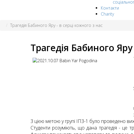
соціально
Контакти
Charity
Трагедія Бабиного Яру - в серці кожного з нас
Трагедія Бабиного Яру 
З цією метою у групі ІПЗ-1 було проведено вих
Студенти розуміють, що дана трагедія - це тр