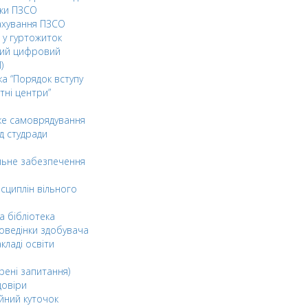
ки ПЗСО
ахування ПЗСО
 у гуртожиток
ний цифровий
)
ка “Порядок вступу
тні центри”
ке самоврядування
д студради
льне забезпечення
сциплін вільного
а бібліотека
оведінки здобувача
акладі освіти
рені запитання)
довіри
йний куточок