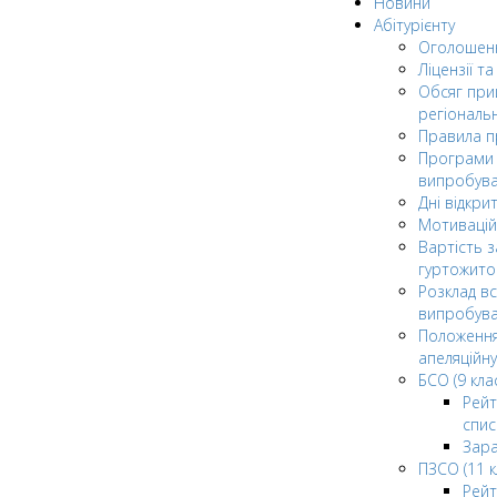
Новини
Абітурієнту
Оголошен
Ліцензії т
Обсяг при
регіональ
Правила 
Програми 
випробув
Дні відкри
Мотивацій
Вартість з
гуртожито
Розклад в
випробува
Положення
апеляційну
БСО (9 клас
Рейт
спис
Зар
ПЗСО (11 к
Рейт