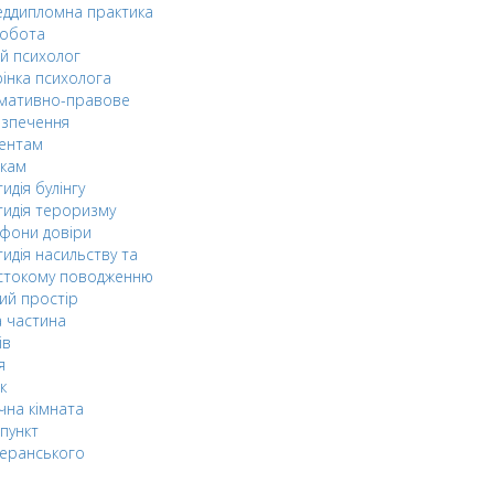
ддипломна практика
робота
й психолог
інка психолога
мативно-правове
езпечення
дентам
ькам
идія булінгу
идія тероризму
фони довіри
идія насильству та
стокому поводженню
ий простір
 частина
ів
я
к
чна кімната
пункт
еранського