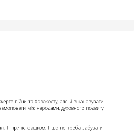
и жертв війни та Холокосту, але й вшановувати
заємоповаги між народами, духовного подвигу
.
лі. Її приніс фашизм. І що не треба забувати: