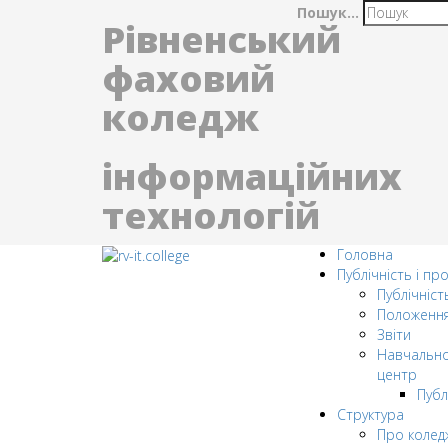
Пошук...
Рівненський
фаховий
коледж
інформаційних
технологій
Головна
Публічність і пр
Публічніст
Положенн
Звіти
Навчально
центр
Публ
Структура
Про колед