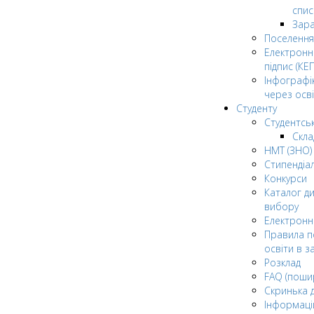
спис
Зар
Поселення
Електрон
підпис (КЕП
Інфографі
через осві
Студенту
Студентсь
Скла
НМТ (ЗНО)
Стипендіа
Конкурси
Каталог ди
вибору
Електронн
Правила п
освіти в з
Розклад
FAQ (поши
Скринька 
Інформаці