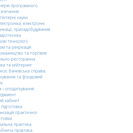
нерія програмного
езпечення
'ютерні науки
лектроніка, електронні
нікації, приладобудування
адіотехніка
ові технології
зм та рекреація
риємництво та торгівля
ельно-ресторанна
ва та кейтеринг
нси, банківська справа,
хування та фондовий
ок
к і оподаткування
еджмент
й кабінет
 підготовка
нізація практичної
отовки
альна практика
обнича практика