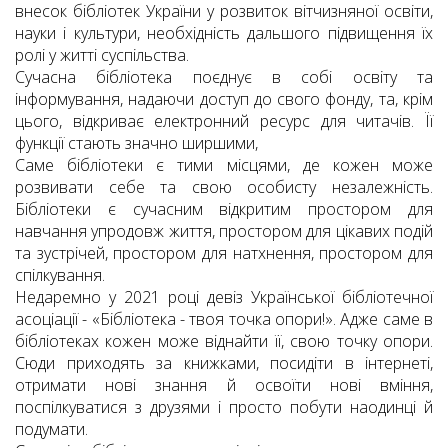
внесок бібліотек України у розвиток вітчизняної освіти,
науки і культури, необхідність дальшого підвищення їх
ролі у житті суспільства.
Сучасна бібліотека поєднує в собі освіту та
інформування, надаючи доступ до свого фонду, та, крім
цього, відкриває електронний ресурс для читачів. Її
функції стають значно ширшими,
Саме бібліотеки є тими місцями, де кожен може
розвивати себе та свою особисту незалежність.
Бібліотеки є сучасним відкритим простором для
навчання упродовж життя, простором для цікавих подій
та зустрічей, простором для натхнення, простором для
спілкування.
Недаремно у 2021 році девіз Української бібліотечної
асоціації - «Бібліотека - твоя точка опори!». Адже саме в
бібліотеках кожен може віднайти її, свою точку опори.
Сюди приходять за книжками, посидіти в інтернеті,
отримати нові знання й освоїти нові вміння,
поспілкуватися з друзями і просто побути наодинці й
подумати.