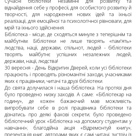
Сучасні бібліотеки незамінні для розвитку та
віднайдення себе у професії, для особистого розвитку й
творчості, для народження нових ідей та їхньої
реалізації, для емоційної та психологічної рівноваги, для
мрій та їхнього здійснення.
Бібліотека - місце, де сходяться минуле з теперішнім та
майбутнім. Бібліотеки не лише творять «пам'ять»
людства, нації, держави, спільнот, людей - бібліотеки
творять майбутнє успішних незалежних людей,
держави, нації, людства!
30 вересня - День Відкритих Дверей, коли усі бібліотеки
працюють і проводять різноманітні заходи, учасниками
яких є працівники, читачі та друзі бібліотеки.
До свята долучилася і наша бібліотека. На протязі дня
було проведено низку заходів. А саме: «Бібліотекар на
годину», де кожен бажаючий мав можливість
випробувати себе в ролі працівника бібліотеки та
дізнатись про деякі фахові секрети; було проведено
бібліотечний урок «Бібліотека на допомогу студентам у
навчанні»; благодійна акція «Відремонтуй книгу»;
презентація книг, авторами яких є самі читачі; зустріч із