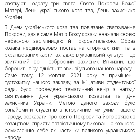
святкують одразу три свята: Свято Покрови Божої
Матері, День українського козацтва, День захисника
України.
З Днем українського козацтва пов’язане святкування
Покрови, адже саме Матір Божу козаки вважали своєю
небесною заступницею й покровителькою. Образ
козака неодноразово постає на сторінках книг та в
екранізованих картинах, адже в українській культурі – це
звитяжний воїн, озброєний захисник Вітчизни, що
боронить віру, гідність та звичаї усього нашого народу.
Саме тому, 12 жовтня 2021 року в приміщенні
гуртожитку нашого закладу, за ініціативи студентської
ради, було проведено тематичний вечір з нагоди
святкування Дня українського козацтва та Дня
захисника України. Метою даного заходу було
ознайомити студентів з історичним минулим нашого
народу, розказати про свято Покрови та його зв'язок з
козацтвом, сприяти патріотичному вихованню кожного,
осмисленню себе як частинки великого українського
народу.