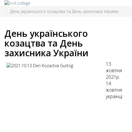
День українського козацтва та День захисника України
День українського
козацтва та День
захисника України
13
жовтня
2021р.
14
жовтня
українці