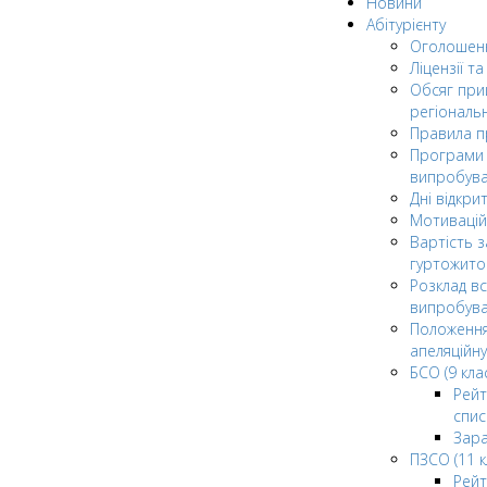
Новини
Абітурієнту
Оголошен
Ліцензії т
Обсяг при
регіональ
Правила 
Програми 
випробув
Дні відкри
Мотивацій
Вартість з
гуртожито
Розклад в
випробува
Положення
апеляційну
БСО (9 клас
Рейт
спис
Зар
ПЗСО (11 к
Рейт