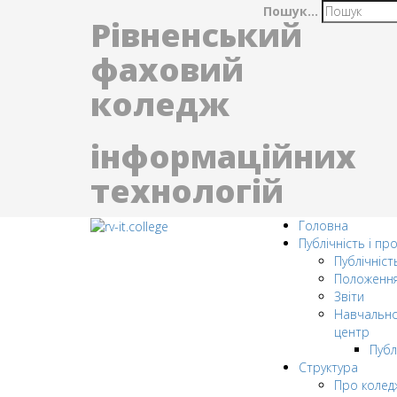
Пошук...
Рівненський
фаховий
коледж
інформаційних
технологій
Головна
Публічність і пр
Публічніст
Положенн
Звіти
Навчально
центр
Публ
Структура
Про колед