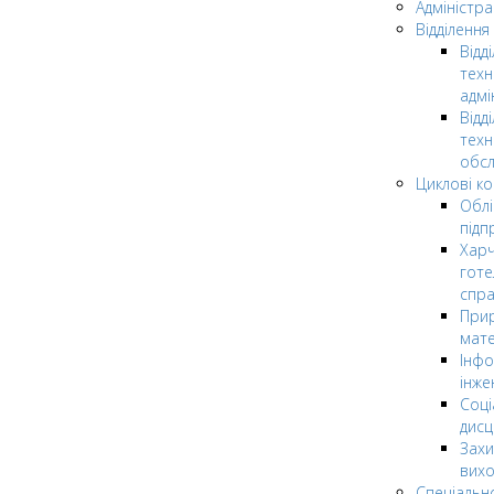
Адміністра
Відділення
Відд
техн
адмі
Відд
техн
обсл
Циклові ком
Облі
підп
Харч
готе
спр
Прир
мате
Інфо
інже
Соці
дисц
Захи
вих
Спеціальн