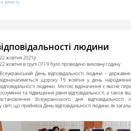
го захисту
відповідальності людини
22 жовтня 2021р.
22 жовтня в групі ОП-9 було проведено виховну годину.
Всеукраїнський День відповідальності людини – державне
відзначатиметься щороку 19 жовтня у день народження
відповідальності людини». Метою відзначення є якісне пере
розуміння та підвищення рівня відповідальності, а також вш
встановлення Всеукраїнського дня відповідальност
світі, що прийняла День відповідальності людини, як загал