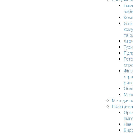
Інже
заб
Комп
G5 Е
кому
та р
Харч
Тури
Підп
Гот
спра
Фіна
стра
рин
Облі
Мен
Методични
Практична
Орга
підг
Навч
Вир