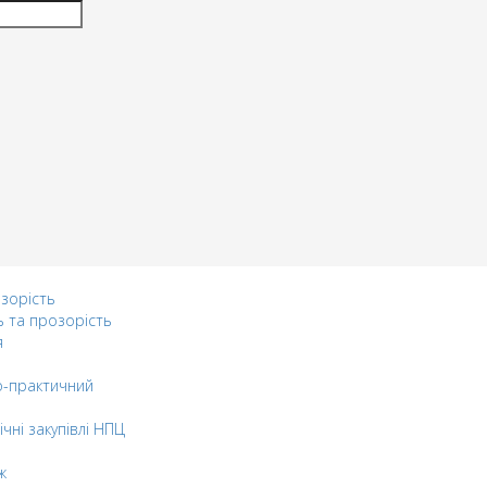
озорість
ь та прозорість
я
-практичний
ічні закупівлі НПЦ
ж