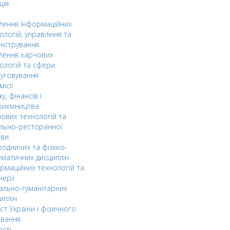
ція
ілення інформаційних
ологій, управління та
ністрування
ілення харчових
ологій та сфери
уговування
ісії
ку, фінансів і
риємництва
ових технологій та
льно-ресторанної
ави
одничих та фізико-
матичних дисциплін
рмаційних технологій та
нерії
ально-гуманітарних
иплін
ст України і фізичного
овання
ості