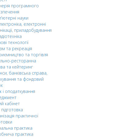
нерія програмного
езпечення
'ютерні науки
лектроніка, електронні
нікації, приладобудування
адіотехніка
ові технології
зм та рекреація
риємництво та торгівля
ельно-ресторанна
ва та кейтеринг
нси, банківська справа,
хування та фондовий
ок
к і оподаткування
еджмент
й кабінет
 підготовка
нізація практичної
отовки
альна практика
обнича практика