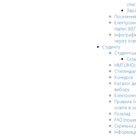
спис
Зар
Поселення
Електрон
підпис (КЕП
Інфографі
через осві
Студенту
Студентсь
Скла
НМТ (ЗНО)
Стипендіа
Конкурси
Каталог ди
вибору
Електронн
Правила п
освіти в з
Розклад
FAQ (поши
Скринька 
Інформаці