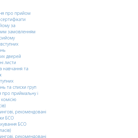
ня про прийом
а сертифікати
йому за
ним замовленням
прийому
вступних
ань
тих дверей
ні листи
а навчання та
к
ступних
нь та списки груп
 про приймальну і
 комісію
ів)
ингові, рекомендовані
ки БСО
ахування БСО
ласів)
ингові, рекомендовані