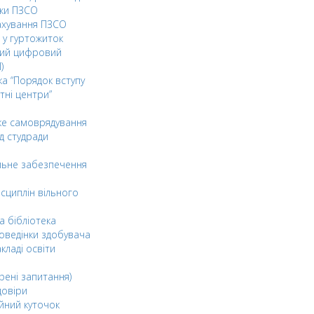
ки ПЗСО
ахування ПЗСО
 у гуртожиток
ний цифровий
)
ка “Порядок вступу
тні центри”
ке самоврядування
д студради
льне забезпечення
сциплін вільного
а бібліотека
оведінки здобувача
акладі освіти
рені запитання)
довіри
йний куточок