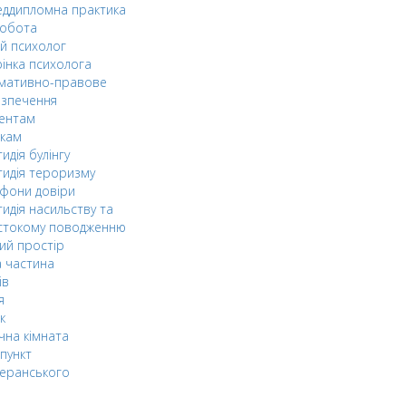
ддипломна практика
робота
й психолог
інка психолога
мативно-правове
езпечення
дентам
ькам
идія булінгу
идія тероризму
фони довіри
идія насильству та
стокому поводженню
ий простір
 частина
ів
я
к
чна кімната
пункт
еранського