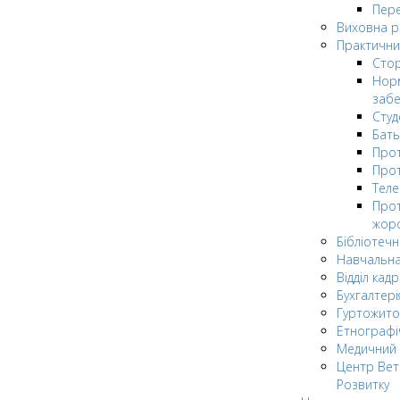
Пере
Виховна 
Практични
Стор
Нор
заб
Сту
Бат
Прот
Прот
Теле
Прот
жор
Бібліотечн
Навчальна
Відділ кадр
Бухгалтері
Гуртожито
Етнографі
Медичний 
Центр Вет
Розвитку