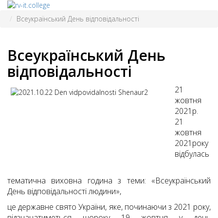
Всеукраїнський День відповідальності
Всеукраїнський День
відповідальності
21
жовтня
2021р.
21
жовтня
2021року
відбулась
тематична виховна година з теми: «Всеукраїнський
День відповідальності людини»,
це державне свято України, яке, починаючи з 2021 року,
відзначатиметься щороку 19 жовтня у день