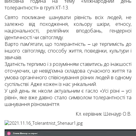
виховна година на тему «Міжнародний день
толерантності» в групі ХТ-13.
Свято покликане шанувати рівність всіх людей, не
залежно від походження, кольору шкіри, етносу,
національності, релігійних вподобань, гендерної
ідентичності чи світогляду.
Варто пам'ятати, що толерантність ‒ це терпимість до
іншого світогляду, способу життя, поведінки, культури і
звичаїв.
Здатність терпимо і з розумінням ставитись до інакшості
оточуючих, це невід'ємна складова сучасного життя та
умова органічного співіснування різних людей в одному
суспільстві. Адже кожен із нас унікальний.
У цей день як ніколи актуальним є гасло «Усі різні ‒ усі
рівні», яке вже давно стало символом толерантності та
шанування різноманіття.
Кл. керівник Шенаур О.В.