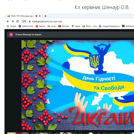
Кл. керівник Шенаур О.В.