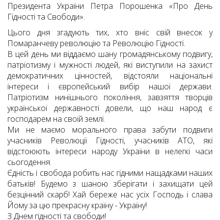
Президента України Петра Порошенка «Про День
Гідності та Свободи».
Цього дня згадують тих, хто вніс свій внесок у
Помаранчеву революцію та Революцію Гідності.
В цей день ми віддаємо шану громадянському подвигу,
патріотизму і мужності людей, які виступили на захист
демократичних цінностей, відстояли національні
інтереси і європейський вибір нашої держави.
Патріотизм нинішнього покоління, завзяття творців
української державності довели, що наш народ є
господарем на своїй землі.
Ми не маємо морального права забути подвиги
учасників Революції Гідності, учасників АТО, які
відстоюють інтереси народу України в нелегкі часи
сьогодення.
Єдність і свобода робить нас гідними нащадками наших
батьків! Будемо з шаною зберігати і захищати цей
безцінний скарб! Хай береже нас усіх Господь і слава
Йому за цю прекрасну країну - Україну!
З Днем гідності та свободи!