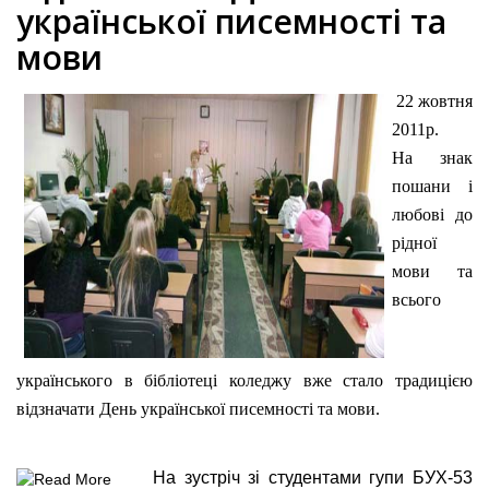
української писемності та
мови
22 жовтня
2011р.
На знак
пошани і
любові до
рідної
мови та
всього
українського в бібліотеці коледжу вже стало традицією
відзначати День української писемності та мови.
На зустріч зі студентами гупи БУХ-53