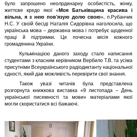
було запрошено неолрдинарну особистість, жінку,
життєве кредо якої «
Моя Батьківщина красива і
вільна, я з нею пов’язую долю свою
», п.Рубанчик
Н.С. У своїй бесіді Наталія Сидорівна наголосила, що
українська мова – державна мова і потребує щоденної
праці й підтримки. Це почесна місія кожного
громадянина України.
Кульмінацією даного заходу стало написання
студентами з класним керівником Вербило Т.В. та усіма
присутніми Всеукраїнського радіодиктанту національної
єдності, який дав можливість перевірити свої знання.
Також увазі читачів була представлена
розгорнута книжкова виставка «9 листопада – День
української писемності та мови» матеріалами якої
могли скористатися всі бажаючі.