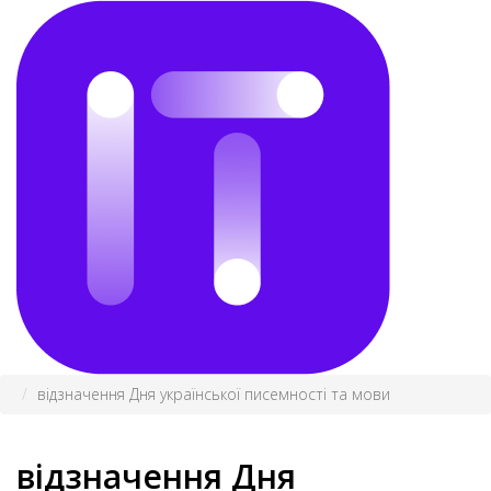
відзначення Дня української писемності та мови
відзначення Дня