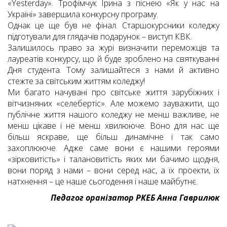
«Yesterday». Трофімчук Ірина з піснею «Як у нас на
Україні» завершила конкурсну програму.
Однак це ще був не фінал. Старшокурсники коледжу
підготували для глядачів подарунок – виступ КВК.
Залишилось право за журі визначити переможців та
лауреатів конкурсу, що й буде зроблено на святкуванні
Дня студента. Тому залишайтеся з нами й активно
стежте за світським життям коледжу!
Ми багато начувані про світське життя зарубіжних і
вітчизняних «селебертіс». Але можемо зауважити, що
публічне життя нашого коледжу не менш важливе, не
менш цікаве і не менш хвилююче. Воно для нас ще
більш яскраве, ще більш динамічне і так само
захоплююче. Адже саме вони є нашими героями
«зірковитість» і талановитість яких ми бачимо щодня,
вони поряд з нами – вони серед нас, а їх проекти, їх
натхнення – це наше сьогодення і наше майбутнє.
Педагог оранізатор РКЕБ Анна Гаврилюк