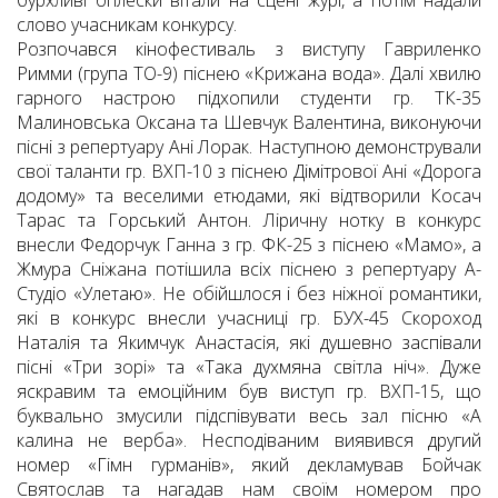
бурхливі оплески вітали на сцені журі, а потім надали
слово учасникам конкурсу.
Розпочався кінофестиваль з виступу Гавриленко
Римми (група ТО-9) піснею «Крижана вода». Далі хвилю
гарного настрою підхопили студенти гр. ТК-35
Малиновська Оксана та Шевчук Валентина, виконуючи
пісні з репертуару Ані Лорак. Наступною демонстрували
свої таланти гр. ВХП-10 з піснею Дімітрової Ані «Дорога
додому» та веселими етюдами, які відтворили Косач
Тарас та Горський Антон. Ліричну нотку в конкурс
внесли Федорчук Ганна з гр. ФК-25 з піснею «Мамо», а
Жмура Сніжана потішила всіх піснею з репертуару А-
Студіо «Улетаю». Не обійшлося і без ніжної романтики,
які в конкурс внесли учасниці гр. БУХ-45 Скороход
Наталія та Якимчук Анастасія, які душевно заспівали
пісні «Три зорі» та «Така духмяна світла ніч». Дуже
яскравим та емоційним був виступ гр. ВХП-15, що
буквально змусили підспівувати весь зал пісню «А
калина не верба». Несподіваним виявився другий
номер «Гімн гурманів», який декламував Бойчак
Святослав та нагадав нам своїм номером про