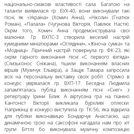
національно-смакові властивості сала. Багатою на
таланти виявилася гр. БУХ-40, вони виконували такі
пісні, як «Україна» (Хомич Анна), «Ніколи» (Гнатюк
Роман), «Палала» (Чугунова Вікторія, Павлюк Настя).
Окрім того, Хомич Анна продемонструвала свої
малюнки. Гр. ВХПС-3 створила веселий настрій
кумедними мініатюрами «Оглядини», «Жіноча сумка» та
«Модниці». Ліричний настрій повернула гр. ФК-23, які
окрім гарного виконання пісні «С первого взгяда»
(Слизьконос Сніжана), тішили виконанням власних
віршів (Музичук Ельвіра), а Защук Тамара запросила
всіх на персональну виставку своїх робіт. Стрімко в
конкурс увірвалася гр. ВХП-17. Беседна Людмила
запам’яталась публіці виконанням пісні «Снег» з
репертуару Ірини Білик. А віртуозна гра на піаніно
Кантоніст Вікторії викликала бурхливі оплески.
Наприкінці в конкурсі виступила гр. ТК-56, яка відкрила
для публіки виконавицю Бондарчук Анастасію, що
динамічною грою на саксофоні нагадала нам про хіт
групи Біттлз бо виконувала музичну композицію