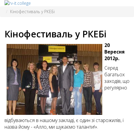
Кінофестиваль у РКЕБі
Кінофестиваль у РКЕБі
20
Вересня
2012р.
Серед
багатьох
заходів, що
регулярно
відбуваються в нашому закладі, є один зі старожилів, і
назва йому - «Алло, ми шукаємо таланти!».