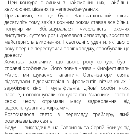
Цей конкурс є одним з найемоційніших, найбільш
хвилюючих, цікавих та непередбачуваних.
Пригадаймо, як це було. Започаткований кілька
десятиліть тому, захід з кожним роком ставав все більш
популярним. Збільшувалася чисельність охочих
виступити, суттєво розширювався репертуар, зростала
майстерність виконання. І сьогодні студенти, які цього
року вперше переступили поріг коледжу, спробували це
довести.
Хочеться зазначити, що цього року конкурс був і
справді особливим. Його повна назва ­- Кінофестиваль
«Алло, ми шукаємо таланти!». Організатори свята
підготували відеоматеріал з фрагментів вітчизняних і
зарубіжних кіно і мультфільмів, дійові особи яких,
власне, і оголошували конкурсантів. Учасники і гості в
свою чергу отримали масу задоволення від
відеоспілкування з «зірками».
Розпочалося свято з перегляду трейлеру, який
розкривав ідею свята.
Ведучі – викладачі Анна Гаврилюк та Сергій Бойчук під