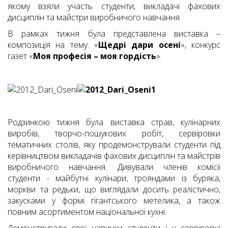
якому взяли участь студенти, викладачі фахових
дисциплін та майстри виробничого навчання.
В рамках тижня була представлена виставка –
композиція на тему: «
Щедрі дари
осені
», конкурс
газет «
Моя
професія – моя
гордість
».
Родзинкою тижня була виставка страв, кулінарних
виробів, творчо-пошукових робіт, сервіровки
тематичних столів, яку продемонстрували студенти під
керівництвом викладачів фахових дисциплін та майстрів
виробничого навчання. Дивували членів комісії
студенти - майбутні кулінари, трояндами із буряка,
моркви та редьки, що виглядали досить реалістично,
закусками у формі гігантського метелика, а також
повним асортиментом національної кухні.