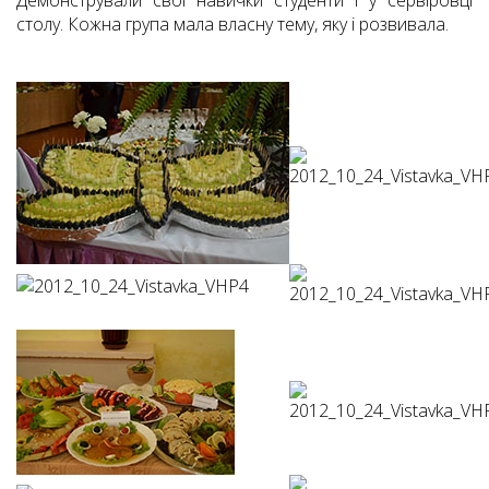
Демонстрували свої навички студенти і у сервіровці
столу. Кожна група мала власну тему, яку і розвивала.