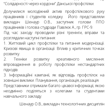
“Солідарності через кордони” Данської профспілки.
Долучилися молодіжний актив профспілкового руху
працівників і студентів коледжу. Його представляли
викладач Шенаур О.В., заступник голови ППО
працівників і голова студради Павлюк А., гр. ГРС-9.
Під час заходу проводили різні тренінги, вправи та
розглядали наступні питання:
1. Життєвий цикл профспілки та питання модернізації.
Кризові явища в організації. Вплив у критичних точках
розвитку.
2. Техніки розвитку креативного мислення:
впровадження в роботу профспілки нестандартних
підходів.
3. Інформаційні кампанії, як відповідь профспілок на
зовнішні виклики. Планування, організація, реалізація.
Представники отримали багато цікавої інформації, якою
неодмінно поділяться з колегами та студентами
навчального закладу.
Шенаур О.В., викладач технологічних дисциплін