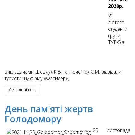
2020р.
21
лютого
студенти
групи
ТУР-5 з
викладачами Шевчук К.В. та Печенюк С.М. відвідали
туристичну фірму «Флайдер»,
Детальніше...
День пам'яті жертв
Голодомору
25 листопада