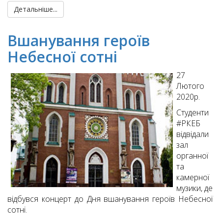
Детальніше...
Вшанування героїв
Небесної сотні
27
Лютого
2020р.
Студенти
#РКЕБ
відвідали
зал
органної
та
камерної
музики, де
відбувся концерт до Дня вшанування героїв Небесної
сотні.