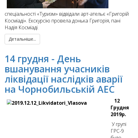
спеціальності «Туризм» відвідали арт-ательє «Григорій
Косміаді». Екскурсію провела донька Григорія, пані
Надія Косміаді.
Детальніше...
14 грудня - День
вшанування учасників
ліквідації наслідків аварії
на Чорнобильській АЕС
12
Грудня
2019р.
У групі
ГРС-9
було