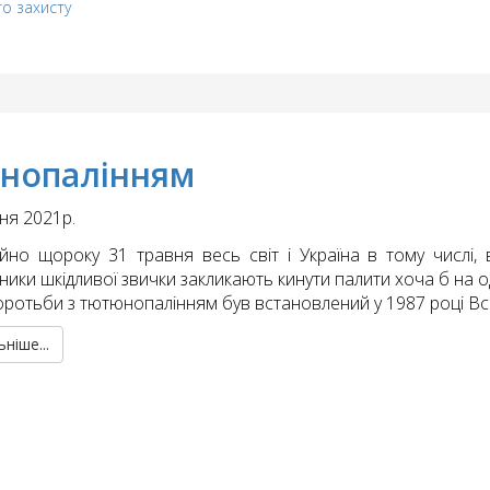
го захисту
юнопалінням
ня 2021р.
ійно щороку 31 травня весь світ і Україна в тому числі,
ики шкідливої звички закликають кинути палити хоча б на о
ротьби з тютюнопалінням був встановлений у 1987 році Вс
ніше...