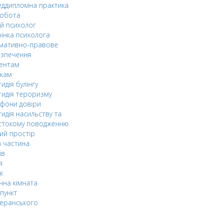
ддипломна практика
робота
й психолог
інка психолога
мативно-правове
езпечення
дентам
ькам
идія булінгу
идія тероризму
фони довіри
идія насильству та
стокому поводженню
ий простір
 частина
ів
я
к
чна кімната
пункт
еранського