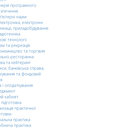
нерія програмного
езпечення
'ютерні науки
лектроніка, електронні
нікації, приладобудування
адіотехніка
ові технології
зм та рекреація
риємництво та торгівля
ельно-ресторанна
ва та кейтеринг
нси, банківська справа,
хування та фондовий
ок
к і оподаткування
еджмент
й кабінет
 підготовка
нізація практичної
отовки
альна практика
обнича практика