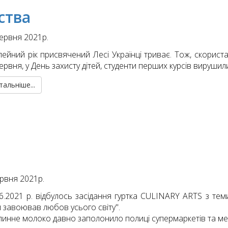
ства
ервня 2021р.
ейний рік присвячений Лесі Українці триває. Тож, скорис
ервня, у День захисту дітей, студенти перших курсів вирушил
тальніше...
рвня 2021р.
06.2021 р. відбулось засідання гуртка CULINARY ARTS з те
 завоював любов усього світу".
линне молоко давно заполонило полиці супермаркетів та ме