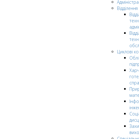
Адміністра
Відділення
Відд
техн
адмі
Відд
техн
обсл
Циклові ком
Облі
підп
Харч
готе
спр
Прир
мате
Інфо
інже
Соці
дисц
Захи
вих
Спеціальн