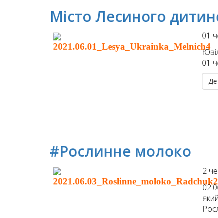
Місто Лесиного дитин
01 ч
Ювіл
01 ч
Де
#Рослинне молоко
2 че
02.
який
Рос