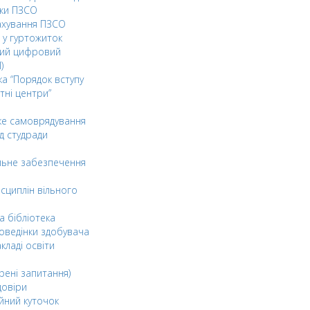
ки ПЗСО
ахування ПЗСО
 у гуртожиток
ний цифровий
)
ка “Порядок вступу
тні центри”
ке самоврядування
д студради
льне забезпечення
сциплін вільного
а бібліотека
оведінки здобувача
акладі освіти
рені запитання)
довіри
йний куточок