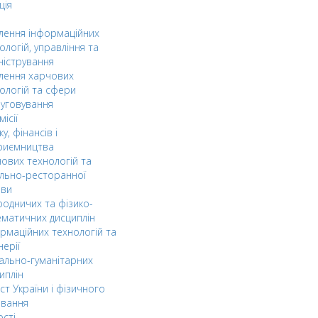
ція
ілення інформаційних
ологій, управління та
ністрування
ілення харчових
ологій та сфери
уговування
ісії
ку, фінансів і
риємництва
ових технологій та
льно-ресторанної
ави
одничих та фізико-
матичних дисциплін
рмаційних технологій та
нерії
ально-гуманітарних
иплін
ст України і фізичного
овання
ості