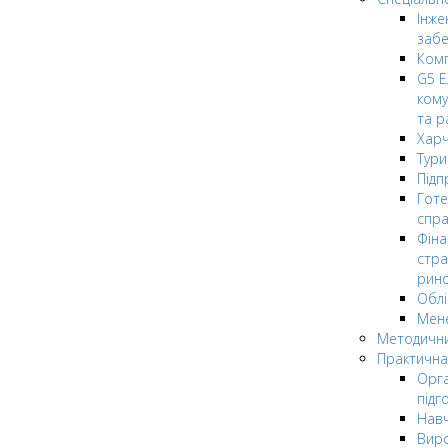
Інже
заб
Комп
G5 Е
кому
та р
Харч
Тури
Підп
Гот
спра
Фіна
стра
рин
Облі
Мен
Методични
Практична
Орга
підг
Навч
Вир