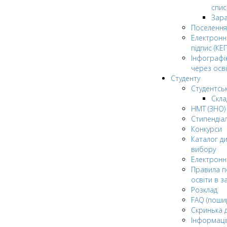
спис
Зар
Поселення
Електрон
підпис (КЕП
Інфографі
через осві
Студенту
Студентсь
Скла
НМТ (ЗНО)
Стипендіа
Конкурси
Каталог ди
вибору
Електронн
Правила п
освіти в з
Розклад
FAQ (поши
Скринька 
Інформаці