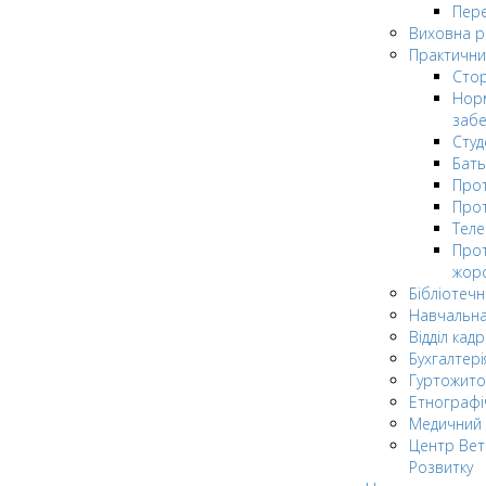
Пере
Виховна 
Практични
Стор
Нор
заб
Сту
Бат
Прот
Прот
Теле
Прот
жор
Бібліотечн
Навчальна
Відділ кадр
Бухгалтері
Гуртожито
Етнографі
Медичний 
Центр Вет
Розвитку