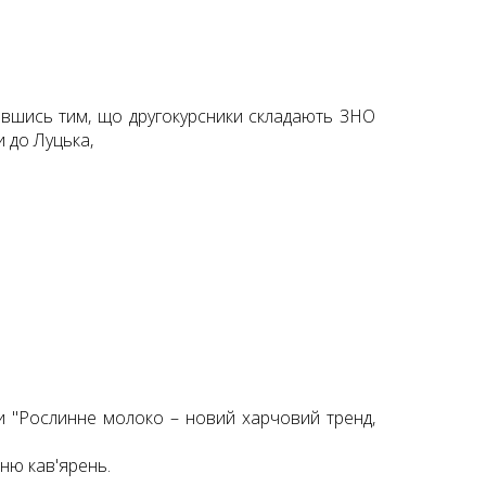
тавшись тим, що другокурсники складають ЗНО
и до Луцька,
ми "Рослинне молоко – новий харчовий тренд,
ню кав'ярень.