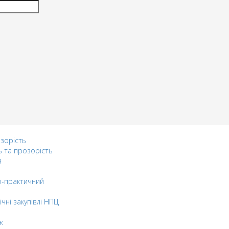
озорість
ь та прозорість
я
-практичний
ічні закупівлі НПЦ
ж