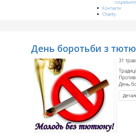
соціально
Контакти
Charity
День боротьби з тют
31 трав
Традиц
Противн
День бо
Деталь