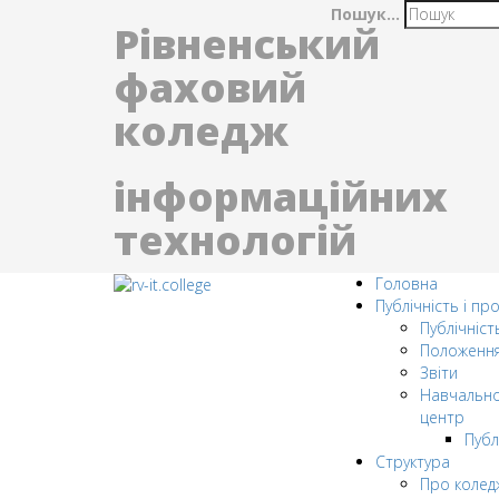
Пошук...
Рівненський
фаховий
коледж
інформаційних
технологій
Головна
Публічність і пр
Публічніст
Положенн
Звіти
Навчально
центр
Публ
Структура
Про колед