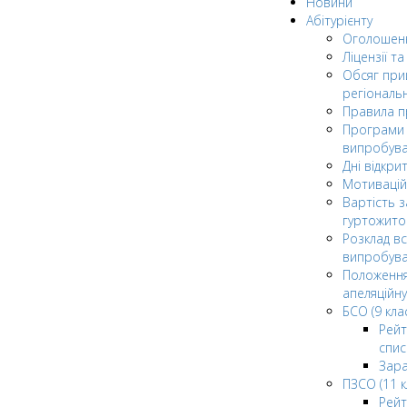
Новини
Абітурієнту
Оголошен
Ліцензії т
Обсяг при
регіональ
Правила 
Програми 
випробув
Дні відкри
Мотивацій
Вартість з
гуртожито
Розклад в
випробува
Положення
апеляційну
БСО (9 клас
Рейт
спис
Зар
ПЗСО (11 к
Рейт