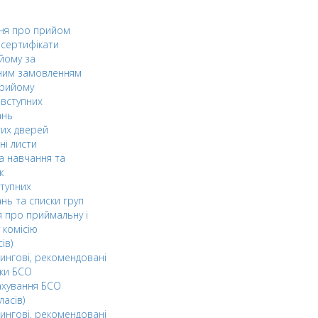
ня про прийом
а сертифікати
йому за
ним замовленням
прийому
вступних
ань
тих дверей
ні листи
а навчання та
к
ступних
нь та списки груп
 про приймальну і
 комісію
ів)
ингові, рекомендовані
ки БСО
ахування БСО
ласів)
ингові, рекомендовані