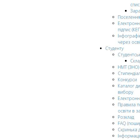
спис
Зар
Поселення
Електрон
підпис (КЕП
Інфографі
через осві
Студенту
Студентсь
Скла
НМТ (ЗНО)
Стипендіа
Конкурси
Каталог ди
вибору
Електронн
Правила п
освіти в з
Розклад
FAQ (поши
Скринька 
Інформаці