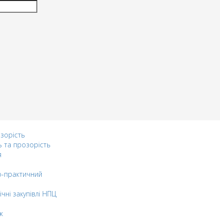
озорість
ь та прозорість
я
-практичний
ічні закупівлі НПЦ
ж