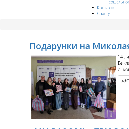
соціально
Контакти
Charity
Подарунки на Миколая 
14 ли
Викл
онков
Дет