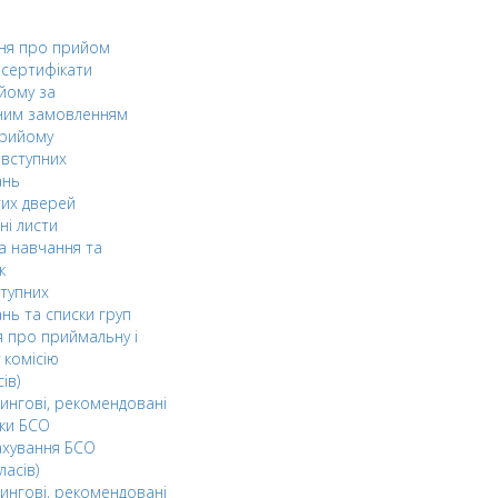
ня про прийом
а сертифікати
йому за
ним замовленням
прийому
вступних
ань
тих дверей
ні листи
а навчання та
к
ступних
нь та списки груп
 про приймальну і
 комісію
ів)
ингові, рекомендовані
ки БСО
ахування БСО
ласів)
ингові, рекомендовані