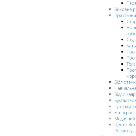
Пере
Виховна 
Практични
Стор
Нор
заб
Сту
Бат
Прот
Прот
Теле
Прот
жор
Бібліотечн
Навчальна
Відділ кадр
Бухгалтері
Гуртожито
Етнографі
Медичний 
Центр Вет
Розвитку