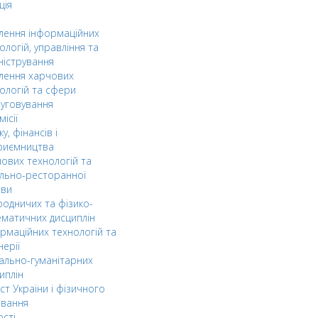
ція
ілення інформаційних
ологій, управління та
ністрування
ілення харчових
ологій та сфери
уговування
ісії
ку, фінансів і
риємництва
ових технологій та
льно-ресторанної
ави
одничих та фізико-
матичних дисциплін
рмаційних технологій та
нерії
ально-гуманітарних
иплін
ст України і фізичного
овання
ості