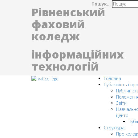
Пошук...
Рівненський
фаховий
коледж
інформаційних
технологій
Головна
Публічність і пр
Публічніст
Положенн
Звіти
Навчально
центр
Публ
Структура
Про колед