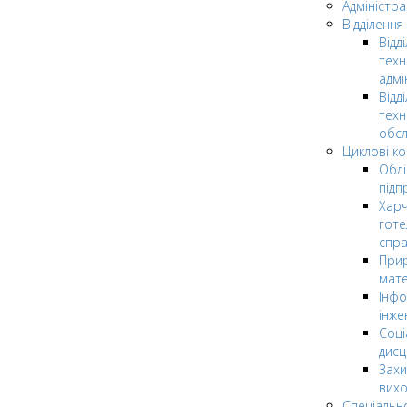
Адміністра
Відділення
Відд
техн
адмі
Відд
техн
обсл
Циклові ком
Облі
підп
Харч
готе
спр
Прир
мате
Інфо
інже
Соці
дисц
Захи
вих
Спеціальн