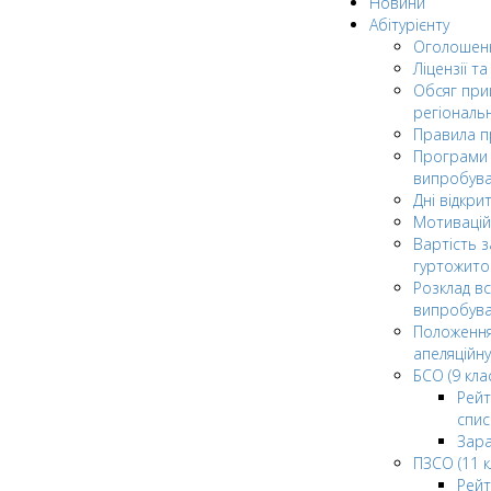
Новини
Абітурієнту
Оголошен
Ліцензії т
Обсяг при
регіональ
Правила 
Програми 
випробув
Дні відкри
Мотивацій
Вартість з
гуртожито
Розклад в
випробува
Положення
апеляційну
БСО (9 клас
Рейт
спис
Зар
ПЗСО (11 к
Рейт