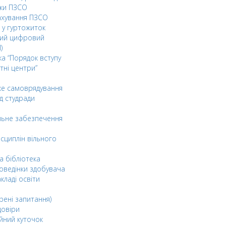
ки ПЗСО
ахування ПЗСО
 у гуртожиток
ний цифровий
)
ка “Порядок вступу
тні центри”
ке самоврядування
д студради
льне забезпечення
сциплін вільного
а бібліотека
оведінки здобувача
акладі освіти
рені запитання)
довіри
йний куточок