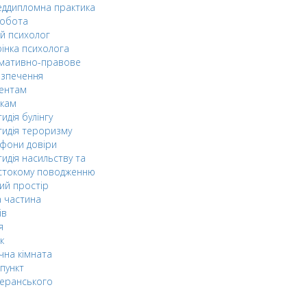
ддипломна практика
робота
й психолог
інка психолога
мативно-правове
езпечення
дентам
ькам
идія булінгу
идія тероризму
фони довіри
идія насильству та
стокому поводженню
ий простір
 частина
ів
я
к
чна кімната
пункт
еранського