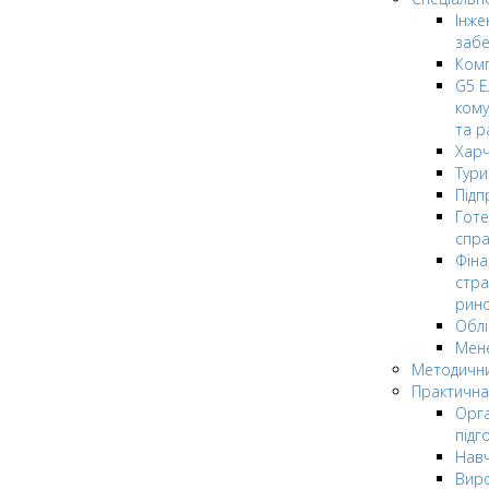
Інже
заб
Комп
G5 Е
кому
та р
Харч
Тури
Підп
Гот
спра
Фіна
стра
рин
Облі
Мен
Методични
Практична
Орга
підг
Навч
Вир