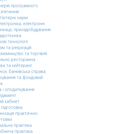
нерія програмного
езпечення
'ютерні науки
лектроніка, електронні
нікації, приладобудування
адіотехніка
ові технології
зм та рекреація
риємництво та торгівля
ельно-ресторанна
ва та кейтеринг
нси, банківська справа,
хування та фондовий
ок
к і оподаткування
еджмент
й кабінет
 підготовка
нізація практичної
отовки
альна практика
обнича практика