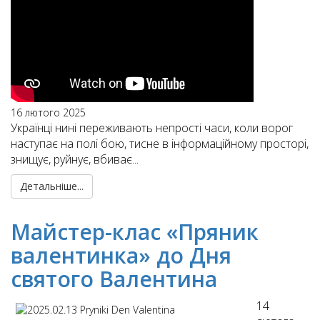
16 лютого 2025
Українці нині переживають непрості часи, коли ворог
наступає на полі бою, тисне в інформаційному просторі,
знищує, руйнує, вбиває...
Детальніше...
Майстер-клас «Пряник
валентинка» до Дня
святого Валентина
14