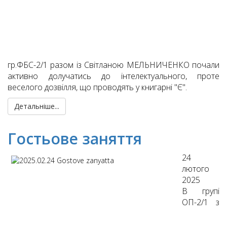
гр.ФБС-2/1 разом із Світланою МЕЛЬНИЧЕНКО почали
активно долучатись до інтелектуального, проте
веселого дозвілля, що проводять у книгарні "Є".
Детальніше...
Гостьове заняття
24
лютого
2025
В групі
ОП-2/1 з