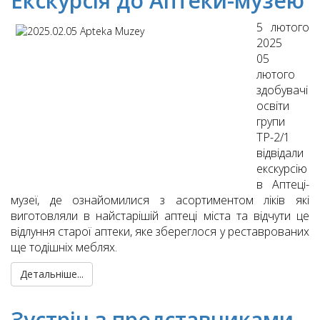
Екскурсія до Аптеки-музею
5 лютого
2025
05
лютого
здобувачі
освіти
групи
ТР-2/1
відвідали
екскурсію
в Аптеці-
музеї, де ознайомилися з асортиментом ліків які
виготовляли в найстарішій аптеці міста та відчути це
відлуння старої аптеки, яке збереглося у реставрованих
ще тодішніх меблях.
Детальніше...
Зустріч з представниками